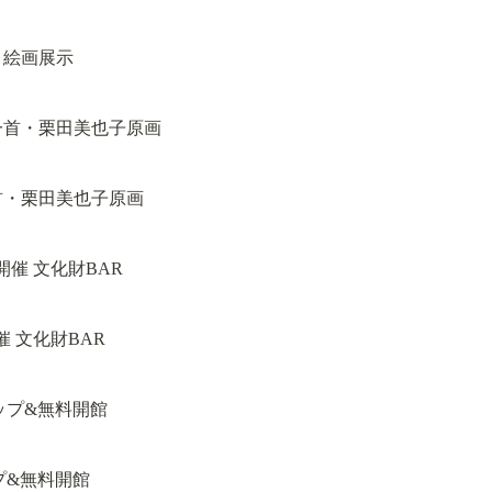
ん　絵画展示
百人一首・栗田美也子原画
催 文化財BAR
ップ&無料開館