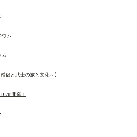
回
ウム
の旅～僧侶と武士の旅と文化～】
107th開催！
座