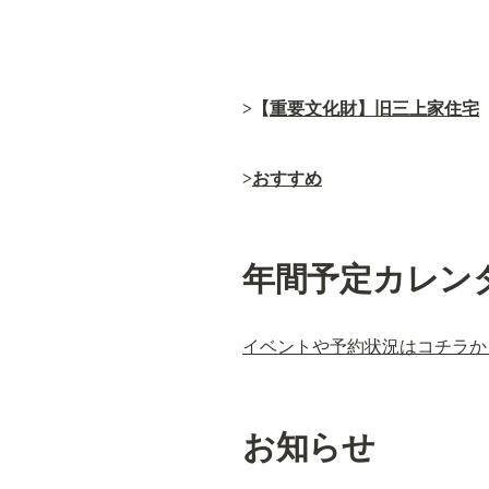
>【
重要文化財】旧三上家住宅
>
おすすめ
年間予定カレン
イベントや予約状況はコチラか
お知らせ